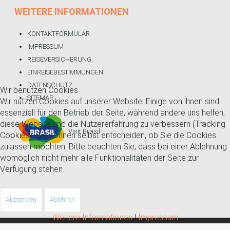
WEITERE
INFORMATIONEN
KONTAKTFORMULAR
IMPRESSUM
REISEVERSICHERUNG
EINREISEBESTIMMUNGEN
DATENSCHUTZ
Wir benutzen Cookies
SITEMAP
Wir nutzen Cookies auf unserer Website. Einige von ihnen sind
essenziell für den Betrieb der Seite, während andere uns helfen,
diese Website und die Nutzererfahrung zu verbessern (Tracking
Visit Brasil
Cookies). Sie können selbst entscheiden, ob Sie die Cookies
zulassen möchten. Bitte beachten Sie, dass bei einer Ablehnung
womöglich nicht mehr alle Funktionalitäten der Seite zur
Verfügung stehen.
Akzeptieren
Ablehnen
Weitere Informationen
|
Impressum