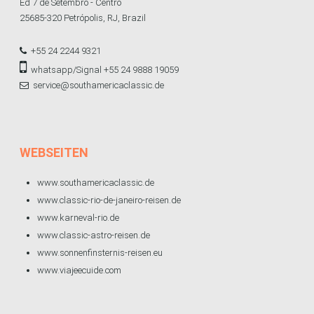
Ed 7 de Setembro - Centro
25685-320 Petrópolis, RJ, Brazil
+55 24 2244 9321
whatsapp/Signal +55 24 9888 19059
service@southamericaclassic.de
WEBSEITEN
www.southamericaclassic.de
www.classic-rio-de-janeiro-reisen.de
www.karneval-rio.de
www.classic-astro-reisen.de
www.sonnenfinsternis-reisen.eu
www.viajeecuide.com