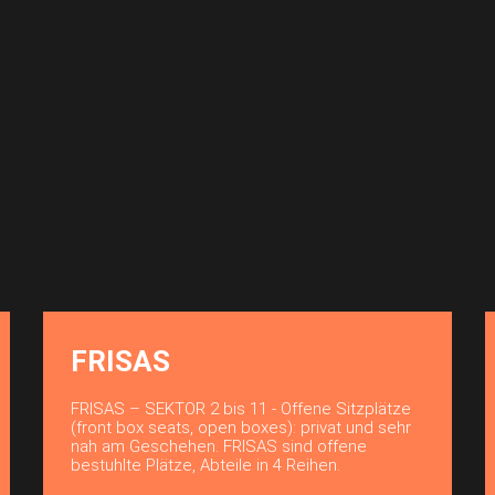
FRISAS
FRISAS – SEKTOR 2 bis 11 - Offene Sitzplätze
(front box seats, open boxes): privat und sehr
nah am Geschehen. FRISAS sind offene
bestuhlte Plätze, Abteile in 4 Reihen.