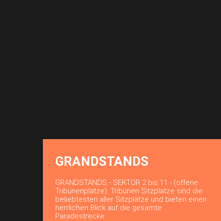
GRANDSTANDS
GRANDSTANDS - SEKTOR 2 bis 11 - (offene
Tribünenplätze). Tribünen Sitzplätze sind die
beliebtesten aller Sitzplätze und bieten einen
herrlichen Blick auf die gesamte
Paradestrecke.