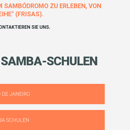
IM SAMBÓDROMO ZU ERLEBEN, VON
HE" (FRISAS).
NTAKTIEREN SIE UNS.
SAMBA-SCHULEN
 DE JANEIRO
BA SCHULEN