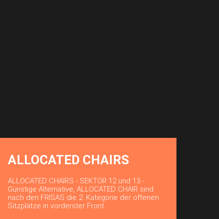
ALLOCATED CHAIRS
ALLOCATED CHAIRS - SEKTOR 12 und 13 -
Günstige Alternative, ALLOCATED CHAIR sind
nach den FRISAS die 2. Kategorie der offenen
Sitzplätze in vorderster Front.