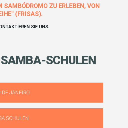
IM SAMBÓDROMO ZU ERLEBEN, VON
HE" (FRISAS).
NTAKTIEREN SIE UNS.
SAMBA-SCHULEN
 DE JANEIRO
BA SCHULEN