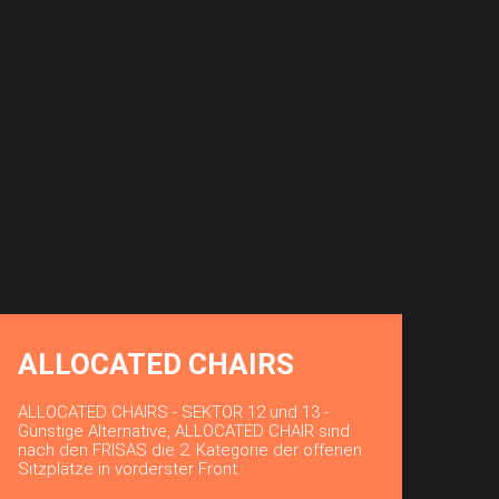
ALLOCATED CHAIRS
ALLOCATED CHAIRS - SEKTOR 12 und 13 -
Günstige Alternative, ALLOCATED CHAIR sind
nach den FRISAS die 2. Kategorie der offenen
Sitzplätze in vorderster Front.