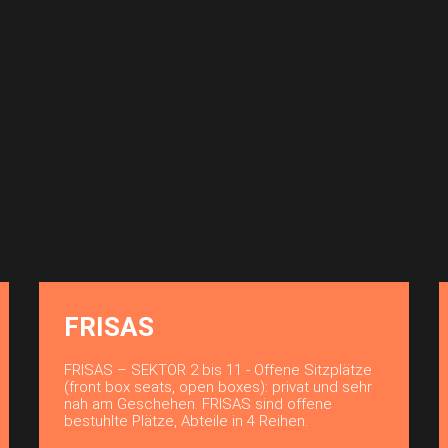
FRISAS
FRISAS – SEKTOR 2 bis 11 - Offene Sitzplätze
(front box seats, open boxes): privat und sehr
nah am Geschehen. FRISAS sind offene
bestuhlte Plätze, Abteile in 4 Reihen.