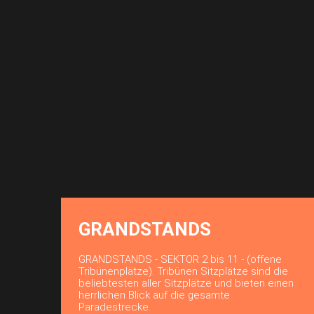
GRANDSTANDS
GRANDSTANDS - SEKTOR 2 bis 11 - (offene
Tribünenplätze). Tribünen Sitzplätze sind die
beliebtesten aller Sitzplätze und bieten einen
herrlichen Blick auf die gesamte
Paradestrecke.